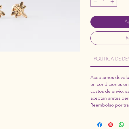
Ag
R
POLÍTICA DE 
Aceptamos devoluc
en condiciones orig
costos de envío, s
aceptan aretes per
Reembolso por tra