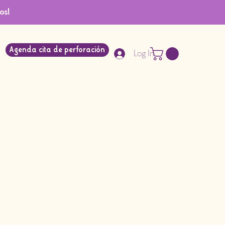
os!
Agenda cita de perforación
Log In
recio