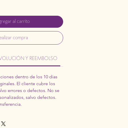
regar al carrito
ealizar compra
DEVOLUCIÓN Y REEMBOLSO
INFORMACIÓN DEL ENVÍO
iones dentro de los 10 días
inales. El cliente cubre los
alvo errores o defectos. No se
sonalizados, salvo defectos.
nsferencia.