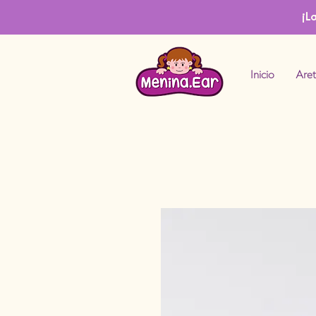
¡L
Inicio
Aret