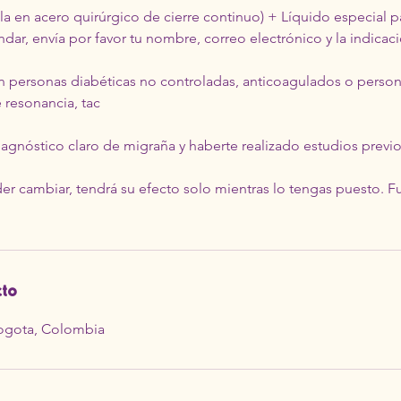
lla en acero quirúrgico de cierre continuo) + Líquido especial p
ndar, envía por favor tu nombre, correo electrónico y la indicació
n personas diabéticas no controladas, anticoagulados o perso
resonancia, tac
iagnóstico claro de migraña y haberte realizado estudios previo
der cambiar, tendrá su efecto solo mientras lo tengas puesto. 
cto
Bogota, Colombia