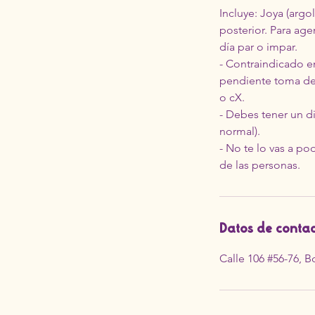
Incluye: Joya (argo
posterior. Para age
día par o impar.
- Contraindicado e
pendiente toma de 
o cX.
- Debes tener un d
normal).
- No te lo vas a po
de las personas.
Datos de conta
Calle 106 #56-76, 